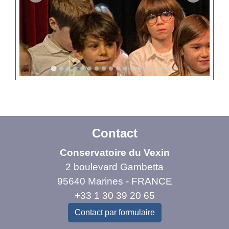
Contact
Conservatoire du Vexin
2 boulevard Gambetta
95640 Marines - FRANCE
+33 1 30 39 20 65
Contact par formulaire